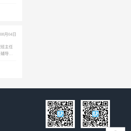
维修水电
经验
08月04日
职班主任
任辅导教
工作