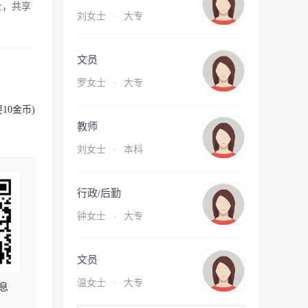
士，共享
刘女士
·
大专
文员
罗女士
·
大专
10金币)
教师
刘女士
·
本科
行政/后勤
钟女士
·
大专
文员
温女士
·
大专
息