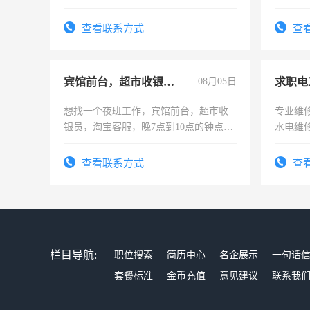
为各类公司策划，设建新账，理乱账业
可为个
务，财务咨询等业务。欲求兼职会计工
频，培
查看联系方式
查
作
音！你
成为拍
宾馆前台，超市收银员，淘宝客服
08月05日
求职电
想找一个夜班工作，宾馆前台，超市收
专业维
银员，淘宝客服，晚7点到10点的钟点
水电维
工，麻烦看到的老板加我微信聊，手机
号同微信
查看联系方式
查
栏目导航:
职位搜索
简历中心
名企展示
一句话
套餐标准
金币充值
意见建议
联系我