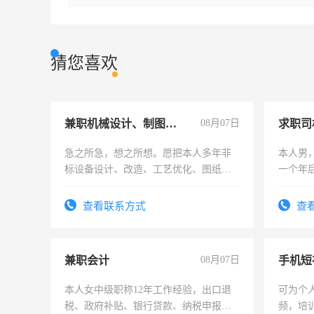
猜您喜欢
兼职机械设计、制图、设备改造
08月07日
求职司
急之所急，想之所想。愿把本人多年非
本人男，
标设备设计、改造、工艺优化、图纸制
一个年
作和分解的经验与您分享。 真诚合作，
加班。
结识有识之士，共享未来。
查看联系方式
查
兼职会计
08月07日
本人女中级职称12年工作经验，出口退
可为个
税、政府补贴、银行贷款、纳税申报、
频，培