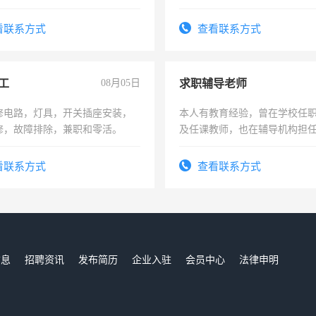
人、门店、单位、企业拍摄短视
队长，形象岗或幼儿园保安，
训手机拍摄剪辑，教你玩转抖
有高低压电工证和十几年工作
看联系方式
查看联系方式
也可以成为拍摄达人！你也可以
摄达人！
工
08月05日
求职辅导老师
修电路，灯具，开关插座安装，
本人有教育经验，曾在学校任
修，故障排除，兼职和零活。
及任课教师，也在辅导机构担
师，求周一至周五辅导老师的
看联系方式
查看联系方式
信息
招聘资讯
发布简历
企业入驻
会员中心
法律申明
们