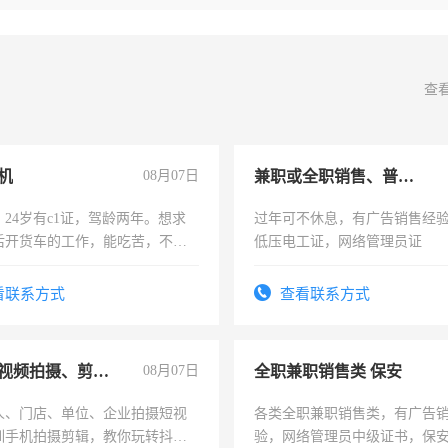
查
机
08月07日
兼职或全职销售、普工、维修
24岁有c1证，驾龄两年。想求
过年可不休息，有广告销售经
后开货车的工作，能吃苦，不怕
低压电工证，网络管理员证
看联系方式
查看联系方式
手机短视频拍摄、剪辑、抖音快手
08月07日
全职兼职销售类 保安
人、门店、单位、企业拍摄短视
各类全职兼职销售类，有广告
训手机拍摄剪辑，教你玩转抖音
验，网络管理员中级证书，保