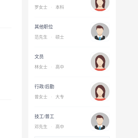
罗女士
·
本科
其他职位
范先生
·
硕士
文员
林女士
·
高中
行政/后勤
曾女士
·
大专
技工/普工
邓先生
·
高中